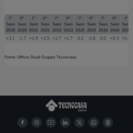
I°
II°
I°
II°
I°
II°
I°
II°
I°
II°
I°
Sem
Sem
Sem
Sem
Sem
Sem
Sem
Sem
Sem
Sem
Sem
2020
2020
2021
2021
2022
2022
2023
2023
2024
2024
2025
+3.1
-1.7
+1.9
+2.5
+2.7
+1.7
-0.1
-1.6
0,0
+0.3
+0.4
Fonte: Ufficio Studi Gruppo Tecnocasa